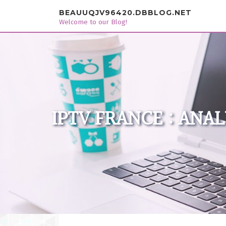
Skip to content
BEAUUQJV96420.DBBLOG.NET
Welcome to our Blog!
IPTV FRANCE : ANA