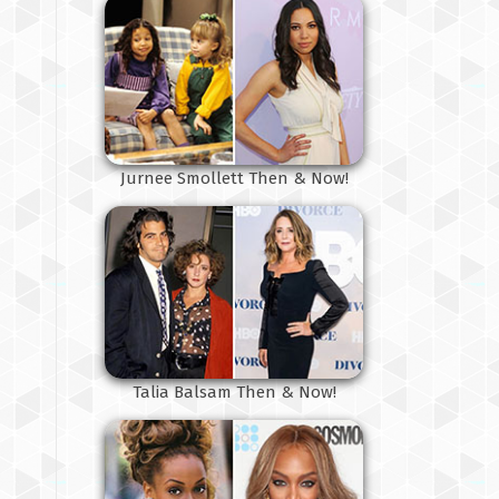
Jurnee Smollett Then & Now!
Talia Balsam Then & Now!